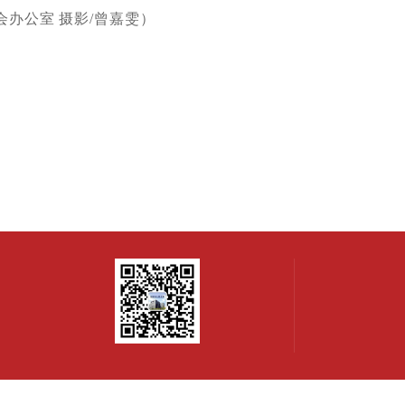
会办公室
摄影/曾嘉雯
）