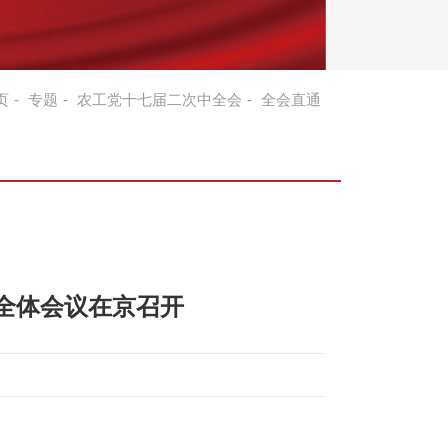
页
-
专题
-
农工党十七届二次中全会
-
全会直通
全体会议在京召开