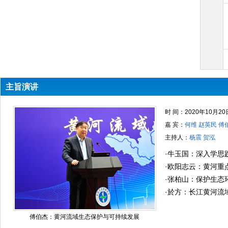
主旨演讲
时 间：2020年10月20
嘉 宾：
何维 赵英民 傅
主持人：
杨震 贺泓
·
牛玉国：深入学思践
福河建设
·
欧阳志云：黄河重
·
张柏山：保护生态
·
於方：长江黄河流
发展体制改革
傅伯杰：黄河流域生态保护与可持续发展