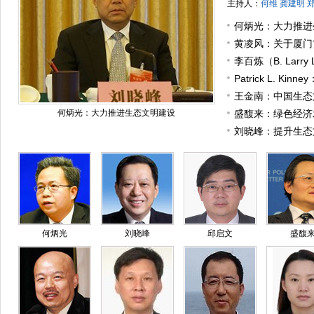
主持人：
何维 龚建明 
何炳光：大力推进
黄凌风：关于厦门
李百炼（B. Lar
修复及其产业化的
Patrick L. K
市：空气质量的重
王金南：中国生态
何炳光：大力推进生态文明建设
展望
盛馥来：绿色经济
刘晓峰：提升生态
进生态文明创新实
何炳光
刘晓峰
邱启文
盛馥