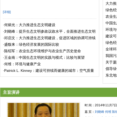
大力推
绿色经
[详细]
农业生
中国生
·
何炳光：大力推进生态文明建设
环境与
·
刘晓峰：提升生态文明参政议政水平，全面推进生态文明
建设可
创新实践
·
邱启文：大力推进生态文明建设，促进区域的协调可持续
绿色经
发展
·
盛馥来：绿色经济发展的国际比较
全球环
·
陈绍军：农业生态环境维护与农业生产历史使命
我国污
·
王金南：中国生态文明的实践与模式：比较与展望
关于厦
·
何维：环境与健康产业
倡导绿
·
Patrick L. Kinney：建设可持续而健康的城市：空气质量
东北地
的重要作用
主旨演讲
时 间：2014年11月7日
嘉 宾：
刘晓峰 何维 陈绍