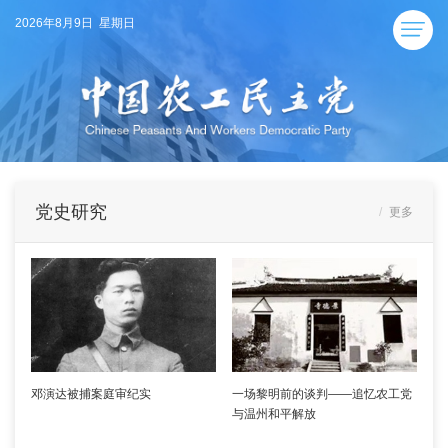
2026年8月9日 星期日
党史研究
更多
邓演达被捕案庭审纪实
一场黎明前的谈判——追忆农工党
与温州和平解放