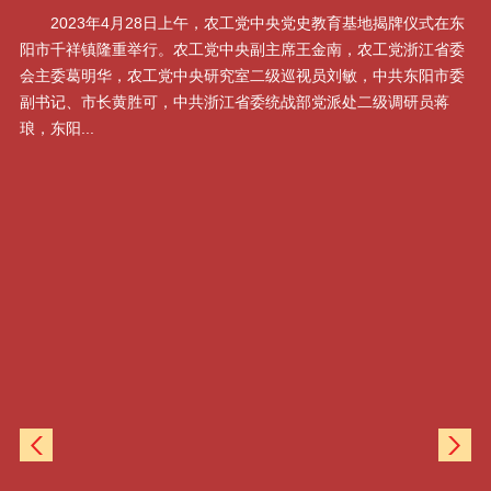
2023年4月28日上午，农工党中央党史教育基地揭牌仪式在东
阳市千祥镇隆重举行。农工党中央副主席王金南，农工党浙江省委
会
化
会主委葛明华，农工党中央研究室二级巡视员刘敏，中共东阳市委
国
大
副书记、市长黄胜可，中共浙江省委统战部党派处二级调研员蒋
工
琅，东阳...
工党