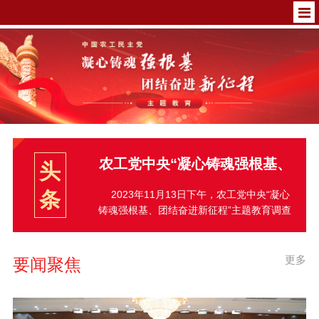
农工党中央“凝心铸魂强根基、
头
团结奋进新征程”主题教育调查
条
2023年11月13日下午，农工党中央“凝心
铸魂强根基、团结奋进新征程”主题教育调查
研究成果交流会在京召开 ...
研究成果交流会在京召开。全国人大常委会
副委员长、农工党中央主席何维出席会议并
讲话。全国政协副主席、农工党中央常务副
更多
要闻聚焦
主...
[详情]