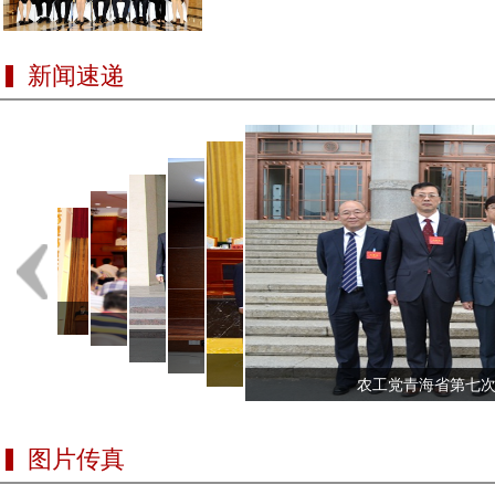
新闻速递
农工党吉林省第七次代表大会在
农工党福建省第十二次代表大会胜利召
农工党四川省第十二次代表大会闭幕 王正荣当
长春开幕 陈述涛出席并讲...
农工党广东省第十三次代表大会胜利闭幕
开 刘晓峰出席并...
农工党云南省第七次代表大会胜利
农工党
为主任委...
农工党青海省第七次
任...
图片传真