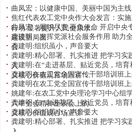
曲凤宏：以健康中国、美丽中国为主线
焦红代表农工党中央作大会发言：实施
曲凤宏：履职尽责 不负使命 开启中央
行动 显著提升人民健康水...
龚建明：发挥党派社会服务作用 助力
建设新局面
龚建明:组织虽小，声音要大
会
龚建明:精心部署、扎实推进 把学习实
龚建明:在“走进基层、贴近党员，培育
入
龚建明在农工党全国宣传干部培训班上
义核心价值观百场宣讲”...
龚建明在农工党全国宣传干部培训班上
姚建年:在农工党中央理论学习中心组
龚建明:在“走进基层、贴近党员，培育
六中全会精神座谈会上的...
龚建明:组织虽小，声音要大
义核心价值观百场宣讲”...
龚建明:精心部署、扎实推进 把学习实
入