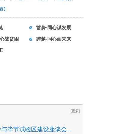
容】
览
蓄势·同心谋发展
同心战贫困
跨越·同心画未来
工
[更多]
毕节试验区建设座谈会...