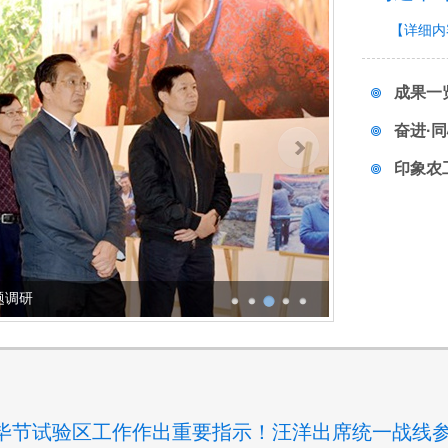
【详细内
成果一
奋进·
印象农
题调研
毕节试验区工作作出重要指示！汪洋出席统一战线参与