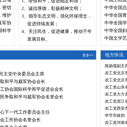
1、珍惜和平，促进稳定和谐；
，密切
中华全国总
2、诚信厚德，彰扬精神文明；
，维护
中华全国青
3、倡导生态文明，强化环保理念，
裁军协
中华全国学
促进持续发展；
国科学
中华全国妇
4、关注民生，促进健康，推动千年
中国文学艺
发展目标。
地方快讯
更多>>
·
陈勋儒副主
典礼
·
农工党北京
工民主党中央委员会主席
学与和平周”
·
农工党北京
争取和平与裁军协会会长
周”活动
·
农工党山东
社工协会国际科学和平促进会会长
和平周”义诊
·
农工党大方
人民争取和平与裁军协会名誉会长
·
农工党浙江
际科学与和平
·
农工党西安市
关心下一代工作委员会主任
·
毕节市政协
社会工作协会名誉会长
届“国际与科
·
农工党河南省