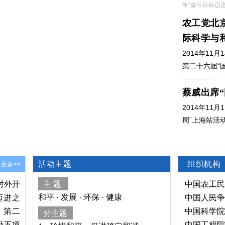
年”奋斗目标迈
农工党北
际科学与
2014年1
第二十六届“国
蔡威出席
2014年11
周”上海站活动
活动主题
组织机构
更多>>
对外开
主 题
中国农工民
和平 · 发展 · 环保 · 健康
迈进之
中国人民争
，第二
中国科学院
分主题
处五项
中国工程院