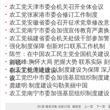
农工党天津市委会机关召开全体会议
农工党张家港市委会修订工作制度
农工党安徽省委会召开征求党章修改意
农工党南宁市委会加强宣传教育严肃换
农工党福建省委会机关处级干部参加警
强化制度保障 创新对口联系工作机制
陈竺：在中国农工民主党全国机关建设
刘晓峰:胸怀大局 把握大势 联系实际 
讲话
农工党机关建设:以制度建设为保障 深
创农工党理论建设...
农工党巴中市委会加强基层组织制度建
设
龚建明:制度建设勾勒美丽中国
农工党南宁市委加强基层组织制度建设
共1页 每页20条 当前1|1页
最前页
上一页
下一页