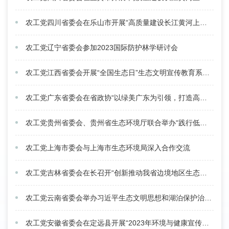
农工党四川省委会在乐山市开展“高质量建设长江黄河上游支流生态廊道”重点考察调研
农工党辽宁省委会参加2023国际防护林学研讨会
农工党江西省委会开展“全国生态日”生态文明宣传教育系列活动
农工党广东省委会在省政协“以绿美广东为引领，打造高品质生态”专题协商会建言献策
农工党贵州省委会、贵州省生态环境厅联合举办“践行低碳理念，助力乡村振兴”单株碳汇实践活动
农工党上海市委会与上海市生态环境局深入合作交流
农工党吉林省委会在长召开“创新推动我省边境地区生态产品价值实现”专题调研座谈会
农工党云南省委会举办习近平生态文明思想和湖泊保护治理专题培训班
农工党安徽省委会在定远县开展“2023年环境与健康宣传周”健康行活动