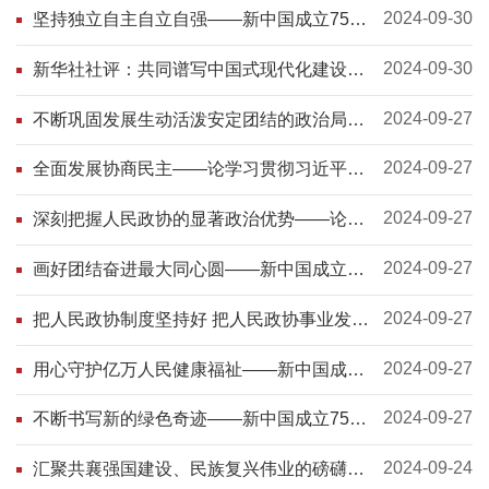
2024-09-30
坚持独立自主自立自强——新中国成立75周
年光辉历程经验与启示述评之五
2024-09-30
新华社社评：共同谱写中国式现代化建设新
篇章——热烈庆祝中华人民共和国成立75周
年
2024-09-27
不断巩固发展生动活泼安定团结的政治局面
——论学习贯彻习近平总书记在庆祝中国人
民政治协商会议成立75周年大会上重要讲话
2024-09-27
全面发展协商民主——论学习贯彻习近平总
书记在庆祝中国人民政治协商会议成立75周
年大会上重要讲话 中国农工民主党 2024年
2024-09-27
深刻把握人民政协的显著政治优势——论学
09月23日 11:14 北京 图片 协商民主是全过
习贯彻习近平总书记在庆祝中国人民政治协
程人民民主的重要组成部分，是我国社会主
商会议成立75周年大会上重要讲话
2024-09-27
画好团结奋进最大同心圆——新中国成立75
义民主政治的特有形式和独特优势，是党的
周年人民政协事业发展成就综述
群众路线在政治领域的重要体
2024-09-27
把人民政协制度坚持好 把人民政协事业发展
好——庆祝人民政协成立七十五周年
2024-09-27
用心守护亿万人民健康福祉——新中国成立
75周年卫生健康事业发展综述
2024-09-27
不断书写新的绿色奇迹——新中国成立75周
年生态环境保护成就综述
2024-09-24
汇聚共襄强国建设、民族复兴伟业的磅礴力