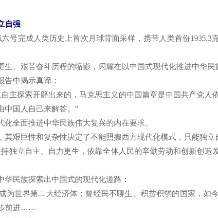
立自强
，嫦娥六号完成人类历史上首次月球背面采样，携带人类首份1935
。
生、艰苦奋斗历程的缩影，闪耀在以中国式现代化推进中华民
报告中揭示真谛：
自主探索开辟出来的，马克思主义的中国篇章是中国共产党人依
由中国人自己来解答。”
化全面推进中华民族伟大复兴的内在要求。
其艰巨性和复杂性决定了不能照搬西方现代化模式，只能独立
持独立自主、自力更生，依靠全体人民的辛勤劳动和创新创造发
中华民族探索出中国式的现代化道路：
为世界第二大经济体；曾经民不聊生、积贫积弱的国家，如今
步前进……