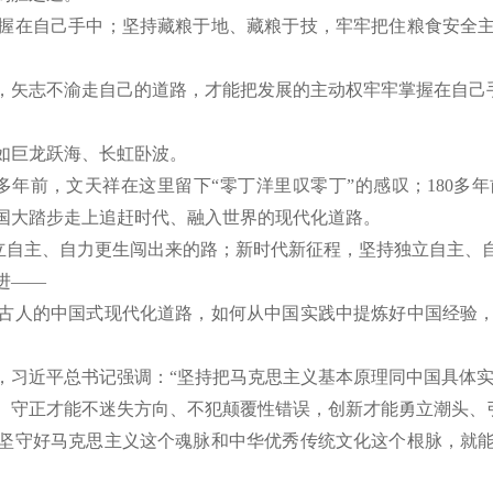
在自己手中；坚持藏粮于地、藏粮于技，牢牢把住粮食安全主
矢志不渝走自己的道路，才能把发展的主动权牢牢掌握在自己
巨龙跃海、长虹卧波。
年前，文天祥在这里留下“零丁洋里叹零丁”的感叹；180多年
国大踏步走上追赶时代、融入世界的现代化道路。
立自主、自力更生闯出来的路；新时代新征程，坚持独立自主、
进——
人的中国式现代化道路，如何从中国实践中提炼好中国经验，
，习近平总书记强调：“坚持把马克思主义基本原理同中国具体
守正才能不迷失方向、不犯颠覆性错误，创新才能勇立潮头、
守好马克思主义这个魂脉和中华优秀传统文化这个根脉，就能