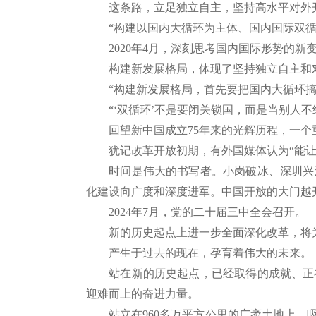
这条路，立足独立自主，坚持高水平对外
“构建以国内大循环为主体、国内国际双循
2020年4月，深刻思考国内国际形势的新
构建新发展格局，体现了坚持独立自主和对
“构建新发展格局，首先要把国内大循环搞
“‘双循环’不是要闭关锁国，而是当别人不
回望新中国成立75年来的光辉历程，一个重
犹记改革开放初期，有外国媒体认为“能让一
时间是伟大的书写者。小岗破冰、深圳兴涛
化建设向广度和深度进军。中国开放的大门越
2024年7月，党的二十届三中全会召开。
新的历史起点上进一步全面深化改革，将为
产生于过去的现在，孕育着伟大的未来。
站在新的历史起点，已经取得的成就、正在
迎难而上的奋进力量。
站立在960多万平方公里的广袤土地上，吸