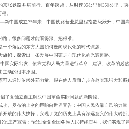
前的京张铁路并肩前行。百年跨越，从时速35公里到350公里
历程。
6万公里——新中国成立75年来，中国铁路营业总里程指数级跃升，
的路，很多问题才能看得深、把得准。
，是一个落后的东方大国如何走向现代化的时代课题。
伟大旗帜，探索出一条发展中国家走向现代化的光辉道路。
从中国实际出发、依靠党和人民力量进行革命、建设、改革的必然
史主动的根本原因。
家可以通过依赖外部力量、跟在他人后面亦步亦趋实现强大和振
，开启了党独立自主解决中国革命实际问题的新阶段。
弹爆炸成功。罗布泊上空的巨响向世界宣告：中国人民依靠自己的力
出改革开放的伟大抉择，实现了党的历史上具有深远意义的伟大转折
平总书记庄严宣告：“经过全党全国各族人民持续奋斗，我们实现