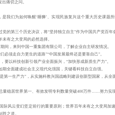
发出痛切之问。
是我们为如何唤醒‘睡狮’、实现民族复兴这个重大历史课题所
过党的第三个历史决议，将“坚持独立自主”作为中国共产党百年
未有之大变局的必然选择。
察期间，来到中国一重集团有限公司，了解企业自主研发情况。
必须走自力更生的道路”“中国发展最终还是要靠自己”。
要以科技创新引领产业全面振兴，“加快形成新质生产力”。
期全面建成社会主义现代化强国，关键看科技自立自强。
术是第一生产力”，从实施科教兴国战略到建设创新型国家，从全
稳居世界第一、有效发明专利数量突破400万件……努力实
国际风云变幻坚定前行的重要原则；世界百年未有之大变局加速
制胜之道。