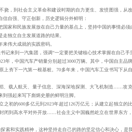
…
不挠，到社会主义革命和建设时期的自力更生、发愤图强，从
自信自强、守正创新，历史逻辑分外鲜明：
把国家和民族发展放在自己力量的基点上，坚持中国的事情必须
是走独立自主发展道路的结果。
5年来伟大成就的实践密码。
平总书记来到一汽集团，强调“一定要把关键核心技术掌握在自己
023年，中国汽车产销量分别超过3000万辆。其中，中国自主品
茫荒原上夯下一汽第一根基桩。70多年来，中国汽车工业书写下
交水稻、载人航天、量子信息、深海深地探测、大飞机制造……攻
来到强起来写下彪炳史册的鲜明注脚。
立之初的600多亿元到2023年超过126万亿元；从建立起独
封闭到高水平对外开放……社会主义中国巍然屹立在世界东方
的探索和实践精神，这种坚持走自己的路的坚定信心和决心，是