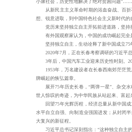
小康社会，历史性地解决了绝对贫困问题”…
从新民主主义革命时期的浴血奋战、百折
想、锐意进取，到中国特色社会主义新时代的
党历来坚持独立自主开拓前进道路，坚持
有外国观察家认为，中国的成功崛起完全
坚持独立自主，生动诠释了新中国成立
7
2020年7月，正在长春考察调研的习近
3年后，中国汽车工业迎来历史性时刻。2
1953年，万名建设者在长春西南郊茫
牌崛起的恢弘篇章。
展开
75年历史长卷，“两弹一星”、杂
世人惊叹的奇迹，为中华民族从站起来、富起
回望
75年光辉历程，经济总量从新中国成
水平自立自强、向制造业强国进发；从封闭半
大复兴的新征程。
习近平总书记深刻指出：
“这种独立自主