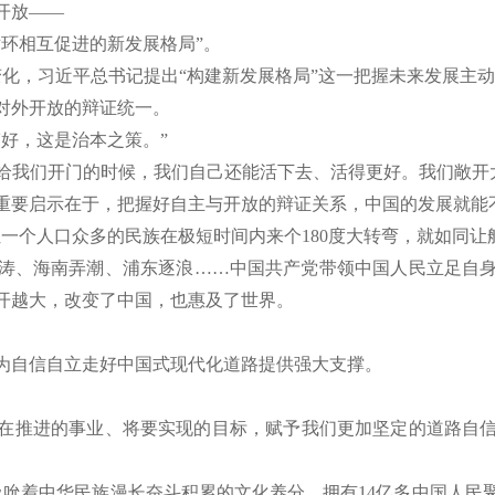
开放——
环相互促进的新发展格局”。
变化，习近平总书记提出“构建新发展格局”这一把握未来发展主
外开放的辩证统一。
好，这是治本之策。”
给我们开门的时候，我们自己还能活下去、活得更好。我们敞开
要启示在于，把握好自主与开放的辩证关系，中国的发展就能
个人口众多的民族在极短时间内来个180度大转弯，就如同让
、海南弄潮、浦东逐浪……中国共产党带领中国人民立足自身
开越大，改变了中国，也惠及了世界。
自信自立走好中国式现代化道路提供强大支撑。
推进的事业、将要实现的目标，赋予我们更加坚定的道路自信
吮着中华民族漫长奋斗积累的文化养分，拥有14亿多中国人民