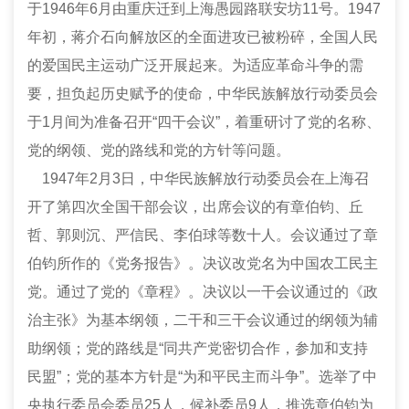
于
1946
年
6
月由重庆迁到上海愚园路联安坊
11
号。
1947
年初，蒋介石向解放区的全面进攻已被粉碎，全国人民
的爱国民主运动广泛开展起来。为适应革命斗争的需
要，担负起历史赋予的使命，中华民族解放行动委员会
于
1
月间为准备召开
“
四干会议
”
，着重研讨了党的名称、
党的纲领、党的路线和党的方针等问题。
1947
年
2
月
3
日，中华民族解放行动委员会在上海召
开了第四次全国干部会议，出席会议的有章伯钧、丘
哲、郭则沉、严信民、李伯球等数十人。会议通过了章
伯钧所作的《党务报告》。决议改党名为中国农工民主
党。通过了党的《章程》。决议以一干会议通过的《政
治主张》为基本纲领，二干和三干会议通过的纲领为辅
助纲领；党的路线是
“
同共产党密切合作，参加和支持
民盟
”
；党的基本方针是
“
为和平民主而斗争
”
。选举了中
央执行委员会委员
25
人，候补委员
9
人，推选章伯钧为