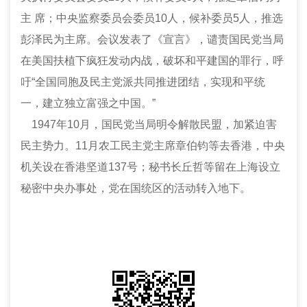
主 席；中央监察委员会委员
10
人，候补委员
5
人，推选
彭泽民为主席。会议发表了《宣言》，谴责国民党当局
在美国扶植下疯狂发动内战，破坏和平建国的罪行，呼
吁
“
全国同胞及民主党派共同推进团结，实现和平统
一，建立独立富强之中国。
”
1947
年
10
月，国民党当局明令解散民盟，加紧迫害
民主势力。
11
月农工民主党主席章伯钧等去香港，中央
机关设在香港坚道
137
号；秘书长丘哲等留在上海设立
秘密中央办事处，党在国统区的活动转入地下。