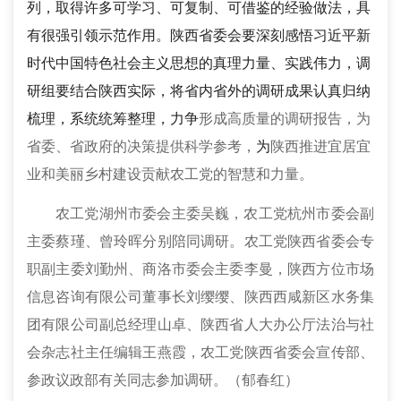
列，取得许多可学习、可复制、可借鉴的经验做法，具
有很强引领
示范
作用。陕西省委会要深刻感悟习近平新
时代中国特色社会主义思想的真理力量、实践伟力，调
研组要结合陕西实际，将省内省外的调研成果认真归纳
梳理，系统统筹整理，力争
形成高质量的调研报告，为
省委、省政府的决策提供科学参考，
为
陕西推进宜居宜
业和美丽乡村建设贡献农工党的智慧和力量。
农工党湖州市委会主委吴巍，农工党杭州市委会副
主委蔡瑾、曾玲晖分别陪同调研。农工党陕西省委会专
职副主委刘勤州、商洛市委会主委李曼，陕西方位市场
信息咨询有限公司董事长刘缨缨、陕西西咸新区水务集
团有限公司副总经理山卓、陕西省人大办公厅法治与社
会杂志社主任编辑王燕霞，农工党陕西省委会宣传部、
参政议政部有关同志参加调研。（郁春红）