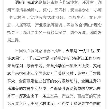
调研组先后来到
杭州市
桐庐县深澳村、环溪村
，
湖
州市
德清县仙潭村、萸村
、
五四村
，
安吉县余村、小瘾
·半日村等，实地考察党建引领、自然生态、文化生
态、
人居环境
、
产业发展等情况，深刻体会
“两山”理念
指导下，
浙江
走出
的
一条转型发展、绿色发展、和谐发
展之路
。
王国根在调研总结会上指出，
今年是
“千万工程”实
施20周年。“千万工程”是习近平总书记在浙江工作期间
亲自谋划、亲自部署、亲自推动的一项重大决策，实施
20年来指引浙江全面
造就万千美丽乡村，造福万千农民
群众，
全面激活创业创富的农村发展动能、全面提升和
乐和美的农民生活品质、全面提升善治善成的乡村治理
水平，探索走出了一条
生态美、产业兴、百姓富的可持
续发展之路
，
美丽乡村建设、生态文明建设走在
全国
前