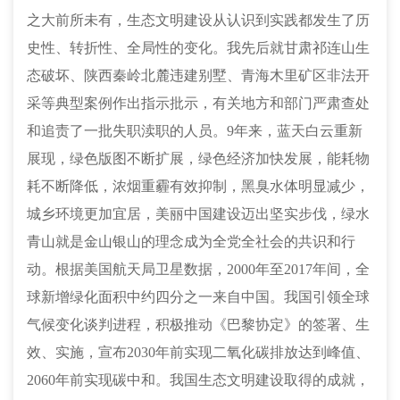
之大前所未有，生态文明建设从认识到实践都发生了历
史性、转折性、全局性的变化。我先后就甘肃祁连山生
态破坏、陕西秦岭北麓违建别墅、青海木里矿区非法开
采等典型案例作出指示批示，有关地方和部门严肃查处
和追责了一批失职渎职的人员。
9年来，蓝天白云重新
展现，绿色版图不断扩展，绿色经济加快发展，能耗物
耗不断降低，浓烟重霾有效抑制，黑臭水体明显减少，
城乡环境更加宜居，美丽中国建设迈出坚实步伐，绿水
青山就是金山银山的理念成为全党全社会的共识和行
动。根据美国航天局卫星数据，2000年至2017年间，全
球新增绿化面积中约四分之一来自中国。我国引领全球
气候变化谈判进程，积极推动《巴黎协定》的签署、生
效、实施，宣布2030年前实现二氧化碳排放达到峰值、
2060年前实现碳中和。我国生态文明建设取得的成就，