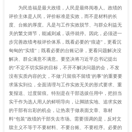
为民造福是最大政绩，人民是最终阅卷人。政绩的
评价主体是人民，评价标准是实效，而不是材料的长
度、台账的厚度。凡是与工作实效脱节、与群众利益无
关的繁文缛节，能减则减，该停就停。因此，必须进一
步完善政绩考核评价体系，既看必要的“痕迹”，更看沉
甸甸的“实绩”；既看必要的台账记录，更看问题解决没
解决、群众满意不满意。要坚决将习近平总书记提出
的“不定不切实际的目标，不开不解决问题的会，不发
没有实质内容的文，不做‘只留痕不留绩’的事”的重要要
求落实到位，全面清理与工作实效无关的形式要求、重
复报送、过度留痕。特别是在干部选拔任用中，把担当
实干作为选人用人的鲜明导向，让脚踏实地、追求实效
的干部有出彩的机会，让热衷于做表面文章、靠材
料“包装”政绩的干部失去市场。需要强调的是，反对文
牍主义不等于不要材料、不要台账、不要程序。必要的