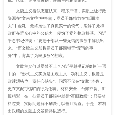
批、论证、评审所裹挟，使简单问题复杂化。
文牍主义看似态度认真、程序严谨，实质上让行政
资源在“文来文往”中空转，党员干部精力在“纸面功
夫”中虚耗，最终磨蚀了真抓实干的锐气，消解了党和
政府在群众心中的公信力，侵蚀了党的执政根基。习近
平总书记强调：“要把干部从一些无谓的事务中解脱出
来。”而文牍主义却将党员干部困锁于“无谓的事
务”中，背离了为民服务的初衷。
文牍主义何以屡禁不止？习近平总书记的剖析一语
中的：“形式主义实质是主观主义、功利主义，根源是
政绩观错位、责任心缺失”。问题不仅在“文牍”本身，
更在支配“文牍”的行为逻辑。材料安全、台账齐备、汇
报精彩，在一些党员干部眼中就是“亮眼政绩”：只要材
料过关，实际问题解不解决可以暂且搁置。于是，材料
出政绩的文牍主义逻辑得以运行。