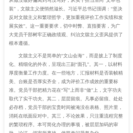
从做没做好偏离到写没写好，从实干担当滑向“文本包
装”，文牍主义便悄然滋长。习近平总书记强调：“坚决
反对文牍主义和繁琐哲学，更加重视评价工作实绩和发
展实效”。这一重要要求，切中时弊、直指要害，为广
大党员干部树牢正确政绩观、纠治文牍主义歪风提供了
根本遵循。
文牍主义不是简单的“文山会海”，而是披上了制度
化、精细化的外衣，呈现出三副“面孔”。其一，以材料
厚度衡量工作力度。在一些地方，汇报材料是否装帧精
美、台账是否厚实齐全，成为评价工作成效的重要标
准。党员干部把精力花在“写”上而非“做”上，文字功夫
取代了实干功夫。其二，层层留痕。凡事必留痕、处处
必存档，党员干部的宝贵时间被淹没在表格、照片里，
消耗在纸面应对中。其三，不论效果，只注重流程完整
的繁琐程序。本可简化办理的事项，被层层加码的审