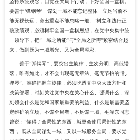
坚持系统观念，自觉在大局下行动，下好全国一盘棋。
要善于‘弹钢琴’，谋划一域不能忘记整体，立足当前不
能无视长远，突出重点不能忽略一般。”树立和践行正
确政绩观，必须树牢全国一盘棋思想，在党中央集中统
一领导下，把“一域之所能”与“全局之所需”紧密结合起
来，做到既为一域增光、又为全局添彩。
善于“弹钢琴”，要突出主旋律，主次分明、高低错
落，唯有如此，才不会出现毫无章法、毫无节拍的“乱
弹琴”。准确把握主旋律，必须吃透党中央大政方针和
决策部署，时刻关注党中央在关心什么、强调什么，深
刻领会什么是党和国家最重要的利益、什么是最需要坚
定维护的立场。不谋全局者，不足谋一域。毛泽东同志
曾说：“懂得了全局性的东西，就更会使用局部性的东
西”。既从全局谋划一域，又以一域服务全局，要求党