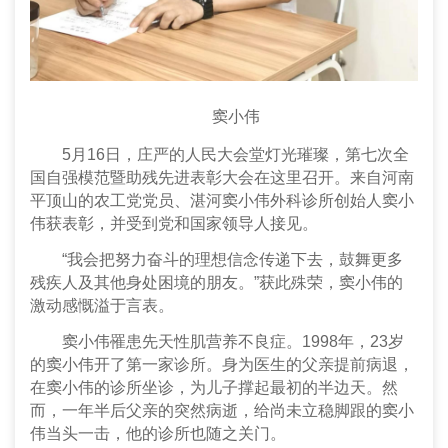
窦小伟
5月16日，庄严的人民大会堂灯光璀璨，第七次全
国自强模范暨助残先进表彰大会在这里召开。来自河南
平顶山的农工党党员、湛河窦小伟外科诊所创始人窦小
伟获表彰，并受到党和国家领导人接见。
“我会把努力奋斗的理想信念传递下去，鼓舞更多
残疾人及其他身处困境的朋友。”获此殊荣，窦小伟的
激动感慨溢于言表。
窦小伟罹患先天性肌营养不良症。1998年，23岁
的窦小伟开了第一家诊所。身为医生的父亲提前病退，
在窦小伟的诊所坐诊，为儿子撑起最初的半边天。然
而，一年半后父亲的突然病逝，给尚未立稳脚跟的窦小
伟当头一击，他的诊所也随之关门。