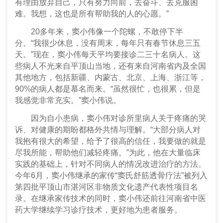
有理由放弃自己，只有努力向前，去奋斗、去克服困
难。我想，这也是所有帮助我的人的心愿。”
20多年来，窦小伟像一个陀螺，不敢停下半
分。“我很少休息，没有周末，每年只有春节休息三五
天。”现在，窦小伟每天平均要接诊二三十名病人。这
些病人不光来自平顶山当地，还有来自河南省内及全国
其他地方，包括新疆、内蒙古、北京、上海、浙江等，
90%的病人都是慕名而来。“虽然很忙，也很累，但是
我感觉非常充实。”窦小伟说。
因为自小患病，窦小伟对诊所里病人关于疼痛的哭
诉、对健康的期盼都格外共情与理解。“大部分病人对
我抱有很大的希望，给予了很高的信任，我要做的就是
尽我所能，帮助他们减轻疼痛。”为此，他在大量临床
实践的基础上，针对不同病人的情况改进治疗的方法。
今年6月，窦小伟继承的家传“窦氏舒筋透骨疗法”被列入
第四批平顶山市湛河区非物质文化遗产代表性项目名
录。在继承家传技术的同时，窦小伟还前往河南省中医
药大学继续学习诊疗技术，更好地为患者服务。