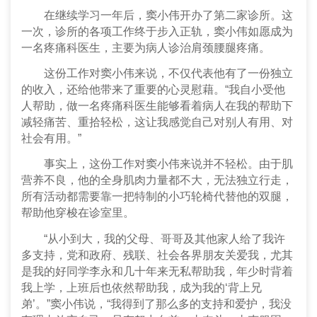
在继续学习一年后，窦小伟开办了第二家诊所。这
一次，诊所的各项工作终于步入正轨，窦小伟如愿成为
一名疼痛科医生，主要为病人诊治肩颈腰腿疼痛。
这份工作对窦小伟来说，不仅代表他有了一份独立
的收入，还给他带来了重要的心灵慰藉。“我自小受他
人帮助，做一名疼痛科医生能够看着病人在我的帮助下
减轻痛苦、重拾轻松，这让我感觉自己对别人有用、对
社会有用。”
事实上，这份工作对窦小伟来说并不轻松。由于肌
营养不良，他的全身肌肉力量都不大，无法独立行走，
所有活动都需要靠一把特制的小巧轮椅代替他的双腿，
帮助他穿梭在诊室里。
“从小到大，我的父母、哥哥及其他家人给了我许
多支持，党和政府、残联、社会各界朋友关爱我，尤其
是我的好同学李永和几十年来无私帮助我，年少时背着
我上学，上班后也依然帮助我，成为我的‘背上兄
弟’。”窦小伟说，“我得到了那么多的支持和爱护，我没