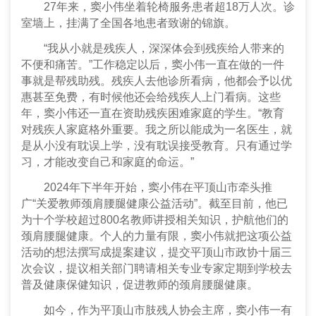
27年来，窦小伟坐着轮椅服务患者超18万人次。诊
室墙上，挂满了全国各地患者致谢的锦旗。
“我从小就是残疾人，深深体会到残疾给人带来的
不便和痛苦。”工作稳定以后，窦小伟一直在做的一件
事就是帮残助残。残疾人去他诊所看病，他都会予以优
惠甚至免费，有时候他还会给残疾人上门看病。这些
年，窦小伟还一直在资助残疾困难家庭的学生。“教育
对残疾人家庭格外重要。我之所以能成为一名医生，就
是从小没有耽误上学，没有耽误接受教育。只有通过学
习，才能改变自己和家庭的命运。”
2024年下半年开始，窦小伟在平顶山市牵头推
广“关爱教师颈肩腰腿健康公益活动”。截至目前，他已
为十个学校超过800名教师讲授相关知识，护航他们的
颈肩腰腿健康。个人的力量有限，窦小伟就把这项公益
活动的想法撰写成提案建议，提交平顶山市政协十届三
次会议，提议相关部门聘请相关专业专家定期到学校去
普及健康保健知识，促进教师的颈肩腰腿健康。
如今，作为平顶山市肢残人协会主席，窦小伟一有