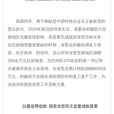
风雨同舟、勇于奉献是中国特色社会主义参政党的
责任担当。2020年新冠疫情发生后，省
委会
积极助力贫
困地区克服疫情影响、高质量完成脱贫攻坚目标任务。
在抗疫物资极度紧缺的时期，省
委会
积极协调各方资
源，向甘孜州、阿坝州、凉山州等深度贫困地区捐赠
200余万元抗疫物资。为巴州区370名驻村第一书记举
办健康讲座及义诊咨询。全省党员累计捐款捐物6000余
万元，积极助力全国全省疫情防控和复工复产工作，为
决战决胜脱贫攻坚工作贡献力量。
以督促帮促效 脱贫攻坚民主监督成效显著