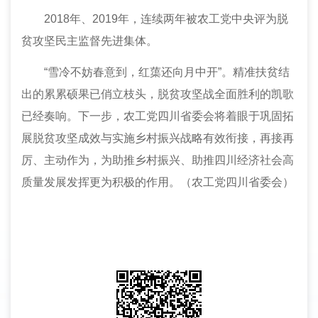
2018年、2019年，连续两年被农工党中央评为脱
贫攻坚民主监督先进集体。
“雪冷不妨春意到，红蕖还向月中开”。精准扶贫结
出的累累硕果已俏立枝头，脱贫攻坚战全面胜利的凯歌
已经奏响。下一步，农工党四川省
委会
将着眼于巩固拓
展脱贫攻坚成效与实施乡村振兴战略有效衔接，再接再
厉、主动作为，为助推乡村振兴、助推四川经济社会高
质量发展发挥更为积极的作用。
（
农工党四川省
委会）