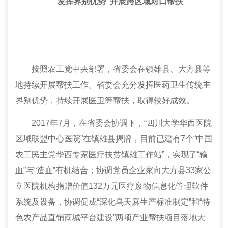
发挥界别优势 开展跨区域对口帮扶
按照农工党中央部署，省
委会
在镇雄县、大方县等
地持续开展帮扶工作。省
委会
充分发挥医药卫生传统主
界别优势，持续开展医卫等帮扶，取得较好成效。
2017年7月，在省
委会
协调下，“四川大学华西医院
区域联盟中心医院”在镇雄县揭牌，目前已建有7个“中国
农工民主党华西专家医疗扶贫镇雄工作站”，实现了“输
血”与“造血”有机结合；协调党员企业家向大方县33家公
立医院机构捐赠价值132万元医疗废物信息化管理软件
系统及设备，协调促成“深化乌天麻生产标准制定”和“特
色农产品直销商城平台建设”两项产业帮扶项目落地大