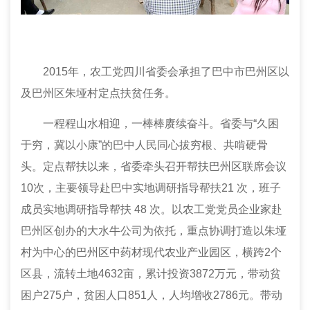
2015年，农工党四川省
委会
承担了巴中市巴州区以
及巴州区朱垭村定点扶贫任务。
一程程山水相迎，一棒棒赓续奋斗。省
委
与“久困
于穷，冀以小康”的巴中人民同心拔穷根、共啃硬骨
头。定点帮扶以来，省
委
牵头召开帮扶巴州区联席会议
10次，主要领导赴巴中实地调研指导帮扶21 次，班子
成员实地调研指导帮扶 48 次。以农工党
党
员企业家赴
巴州区创办的大水牛公司为依托，重点协调打造以朱垭
村为中心的巴州区中药材现代农业产业园区，横跨2个
区县，流转土地4632亩，累计投资3872万元，带动贫
困户275户，贫困人口851人，人均增收2786元。带动