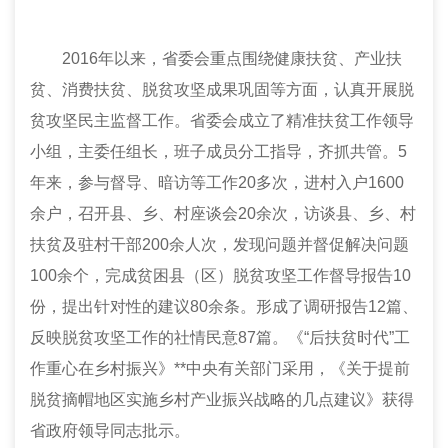
2016年以来，省
委会
重点围绕健康扶贫、产业扶
贫、消费扶贫、脱贫攻坚成果巩固等方面，认真开展脱
贫攻坚民主监督工作。省
委会
成立了精准扶贫工作领导
小组，主委任组长，班子成员分工指导，齐抓共管。5
年来，参与督导、暗访等工作20多次，进村入户1600
余户，召开县、乡、村座谈会20余次，访谈县、乡、村
扶贫及驻村干部200余人次，发现问题并督促解决问题
100余个，完成贫困县（区）脱贫攻坚工作督导报告10
份，提出针对性的建议80余条。形成了调研报告12篇、
反映脱贫攻坚工作的社情民意87篇。《“后扶贫时代”工
作重心在乡村振兴》**中央有关部门采用，《关于提前
脱贫摘帽地区实施乡村产业振兴战略的几点建议》获得
省政府领导同志批示。