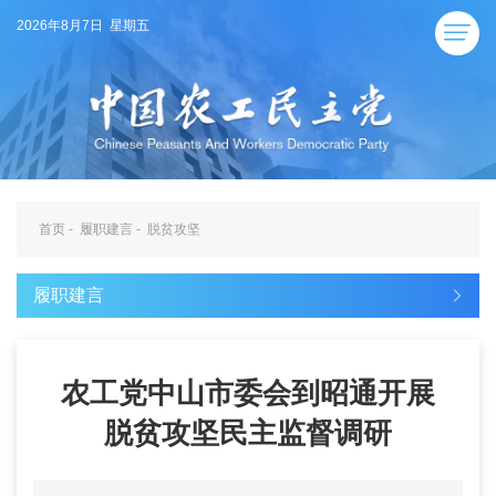
2026年8月7日 星期五
首页
-
履职建言
-
脱贫攻坚
履职建言
农工党中山市委会到昭通开展
脱贫攻坚民主监督调研