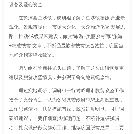
设备及爱心资金。
在
盐津县
豆沙镇，
调研组
了解
了
豆沙镇按照‘产业景
观化、景观市场化、市场大众化、大众旅游化’的发展思
路，推动4A级景区建设，做实“旅游+美丽乡村”和“旅游
+精准扶贫”文章，不断凸显旅游扶贫综合效益，巩固当
地群众稳定增收致富。
调研组在
鲁甸县龙头山镇
，
了解了
龙头山镇恢复重
建以及脱贫攻坚情况，并参观了
鲁甸地震纪念馆。
通过实地调研，调研组一行对昭通市脱贫攻坚工作
给予了充分肯定，认为各级党委政府思想上高度重视，
工作思路清晰，扶贫措施有效，脱贫进度明显。同时
调
研组
建议，一要仔细查找梳理问题
，
不断补短板强弱
项，扎实做好做实群众工作，继续巩固脱贫成果；二要