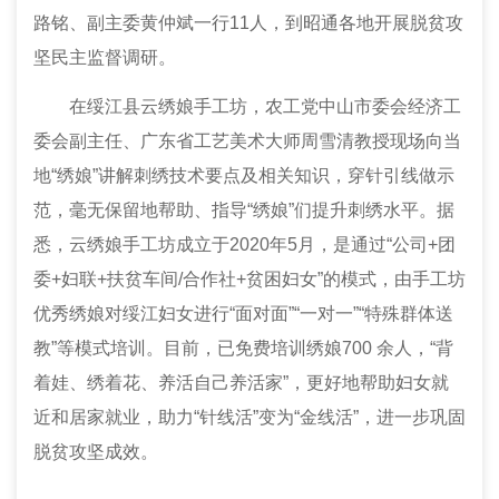
路铭、副主委黄仲斌一行11人，
到
昭通各地
开展脱贫攻
坚民主监督调研。
在绥江县云绣娘手工坊，农工党中山市委会经济工
委会副主任、广东省工艺美术大师周雪清
教授
现场
向当
地“绣娘”
讲解刺绣技术要点及相关知识，穿针引线
做
示
范，毫无保留地帮助、指导“绣娘”们提升刺绣水平。
据
悉，
云绣娘手工坊
成立于
2020年5月，
是
通过“公司+团
委+妇联+扶贫车间/合作社+贫困妇女”的模式，由手工坊
优秀绣娘对绥江妇女进行“面对面”“一对一”“特殊群体送
教”等模式培训
。
目前，已免费培训绣娘700 余人，“背
着娃、绣着花、养活自己养活家”，更好地帮助妇女就
近
和
居家就业，助力“针线活”变为“金线活”，进一步巩固
脱贫攻坚成效。