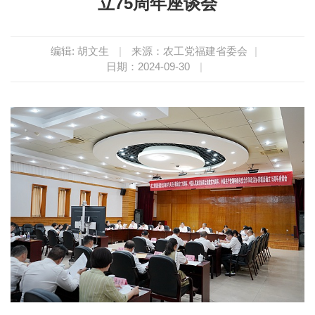
立75周年座谈会
编辑: 胡文生
|
来源：农工党福建省委会
|
日期：2024-09-30
|