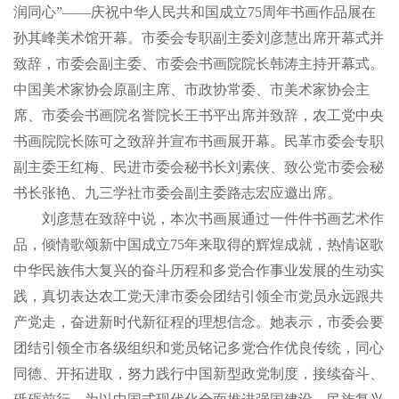
润同心”——庆祝中华人民共和国成立75周年书画作品展在
孙其峰美术馆开幕。市委会专职副主委刘彦慧出席开幕式并
致辞，市委会副主委、市委会书画院院长韩涛主持开幕式。
中国美术家协会原副主席、市政协常委、市美术家协会主
席、市委会书画院名誉院长王书平出席并致辞，农工党中央
书画院院长陈可之致辞并宣布书画展开幕。民革市委会专职
副主委王红梅、民进市委会秘书长刘素侠、致公党市委会秘
书长张艳、九三学社市委会副主委路志宏应邀出席。
刘彦慧在致辞中说，本次书画展通过一件件书画艺术作
品，倾情歌颂新中国成立75年来取得的辉煌成就，热情讴歌
中华民族伟大复兴的奋斗历程和多党合作事业发展的生动实
践，真切表达农工党天津市委会团结引领全市党员永远跟共
产党走，奋进新时代新征程的理想信念。她表示，市委会要
团结引领全市各级组织和党员铭记多党合作优良传统，同心
同德、开拓进取，努力践行中国新型政党制度，接续奋斗、