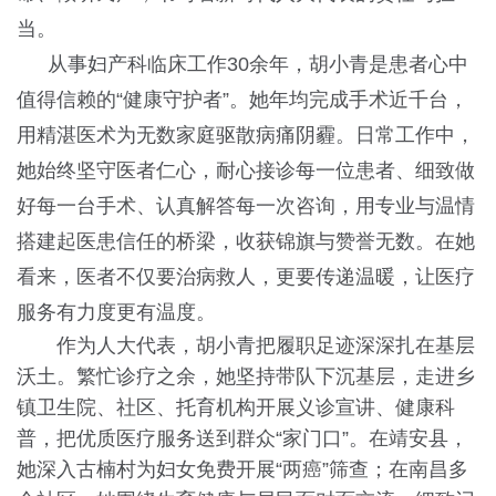
当。
从事妇产科临床工作30余年，胡小青是患者心中
值得信赖的“健康守护者”。她年均完成手术近千台，
用精湛医术为无数家庭驱散病痛阴霾。日常工作中，
她始终坚守医者仁心，耐心接诊每一位患者、细致做
好每一台手术、认真解答每一次咨询，用专业与温情
搭建起医患信任的桥梁，收获锦旗与赞誉无数。在她
看来，医者不仅要治病救人，更要传递温暖，让医疗
服务有力度更有温度。
作为人大代表，胡小青把履职足迹深深扎在基层
沃土。繁忙诊疗之余，她坚持带队下沉基层，走进乡
镇卫生院、社区、托育机构开展义诊宣讲、健康科
普，把优质医疗服务送到群众“家门口”。在靖安县，
她深入古楠村为妇女免费开展“两癌”筛查；在南昌多