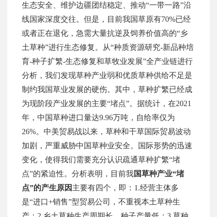
生态安全、维护边疆团结稳定、推动
“一带一路”沿
线国家深度交往。但是，目前我国草原有70%已经
或者正在退化，急需大量抗逆及饲养价值高的“乡
土草种”进行生态修复。从“种质资源研究-新品种培
育-种子扩繁-生态修复和草牧业发展”全产业链进行
分析，我们发现草种产业弱和优质草种供给不足是
制约我国草业发展的硬伤。其中，草种扩繁已经成
为现阶段产业发展的主要“堵点”。据统计，在2021
年，中国草种进口量达9.96万吨，自给率仅为
26%。中美贸易战以来，草种和干草国际贸易波动
加剧，严重威胁中国草种业安全。国际形势的迅速
变化，使得我们需要充分认识疏通草种扩繁“堵
点”的紧迫性。分析表明，目前我
国草种产业
“堵
点”的产生原因
主要有四个，即：
1
.
经营主体多
是
“进口+销售”型贸易公司，不重视本土草种生
产；2
.
乡土草种生产周期长，种子产量低；
3
.
草种