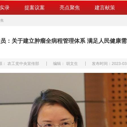
实录
提案议案
亮点聚焦
建言献策
聚焦
员：关于建立肿瘤全病程管理体系 满足人民健康
源： 农工党中央宣传部
编辑： 胡文生
发布时间：2023-03