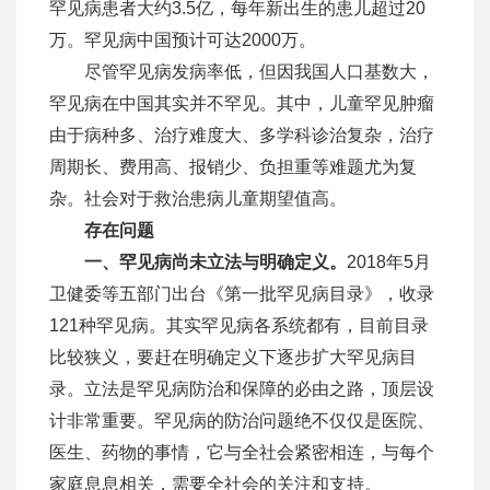
罕见病患者大约3.5亿，每年新出生的患儿超过20
万。罕见病中国预计可达2000万。
尽管罕见病发病率低，但因我国人口基数大，
罕见病在中国其实并不罕见。其中，儿童罕见肿瘤
由于病种多、治疗难度大、多学科诊治复杂，治疗
周期长、费用高、报销少、负担重等难题尤为复
杂。社会对于救治患病儿童期望值高。
存在问题
一、罕见病尚未立法与明确定义。
2018年5月
卫健委等五部门出台《第一批罕见病目录》，收录
121种罕见病。其实罕见病各系统都有，目前目录
比较狭义，要赶在明确定义下逐步扩大罕见病目
录。立法是罕见病防治和保障的必由之路，顶层设
计非常重要。罕见病的防治问题绝不仅仅是医院、
医生、药物的事情，它与全社会紧密相连，与每个
家庭息息相关，需要全社会的关注和支持。