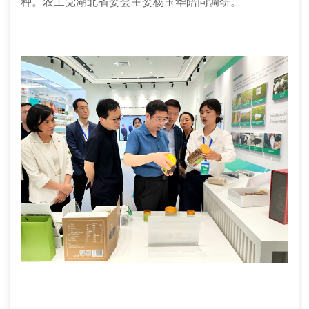
种。农工党湖北省委会主委杨玉华陪同调研。