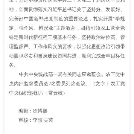
来，坚定不移贯彻落实中共二十大和二十届历次全会精
神，全面贯彻落实习近平总书记关于坚持好、发展好、
完善好中国新型政党制度的重要论述，扎实开展“学规
定、强作风、树形象”主题教育，团结引领农工党全党
锚定新时代新征程三项基本任务，坚持政治站位高、管
理监督严、工作作风实的要求，以强化思想政治引领带
动履职尽责和自身建设协同共进，顺利完成全年目标任
务。
中共中央统战部一局有关同志应邀莅会。农工党中
央内部监督委员会
2名委员列席会议。
（
文字：农工党
中央组织部
/
图片：常云岐
）
编辑：徐博鑫
审核：李想
吴茵