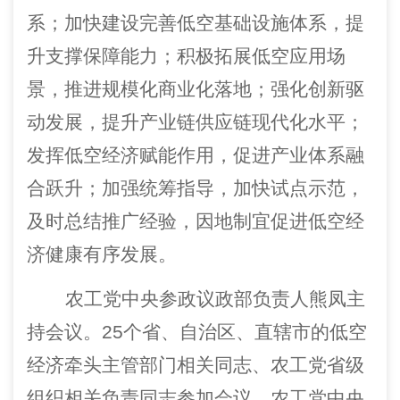
系；加快建设
完善
低空基础设施体系，提
升支撑保障能力；
积极
拓展低空应用场
景，推进规模化商业化落地；强化创新驱
动发展，提升产业链供应链现代化水平；
发挥低空经济赋能作用，促进产业体系融
合跃升；加强统筹指导，
加
快试点
示范，
及时
总结
推广
经验
，
因地制宜促进低空经
济健康有序发展
。
农工党中央参政议政部
负责人
熊凤主
持会议。25个省
、
自治区、直辖市
的
低空
经济牵头
主管部门相关同志
、
农工党省级
组织相关负责同志参加会议
。
农工党中央