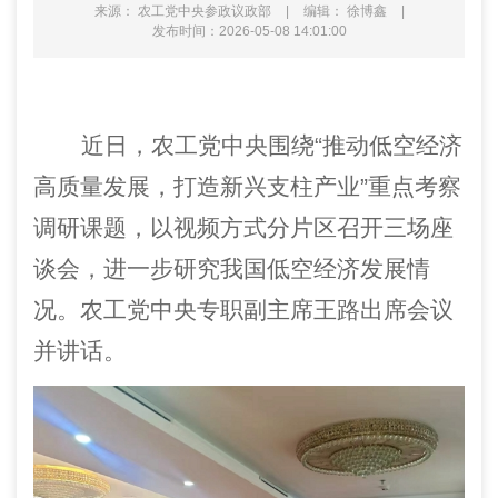
来源： 农工党中央参政议政部
|
编辑： 徐博鑫
|
发布时间：2026-05-08 14:01:00
近日
，
农工党中央
围绕
“推动低空经济
高质量发展，打造新兴支柱产业”
重点考察
调研
课题
，
以
视频方式分
片区召开三场座
谈会
，
进一步
研究
我国低空经济发展
情
况
。
农工党中央专职副主席王路出席会议
并讲话。