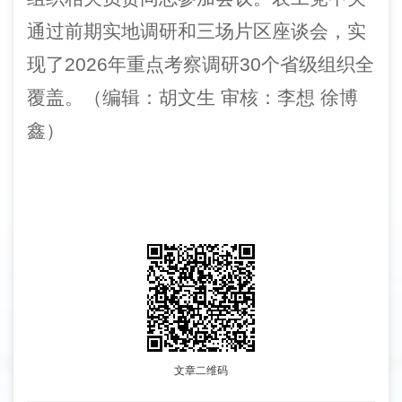
通过
前期实地调研
和
三场
片区
座谈会
，
实
现了
20
26
年重点考察调研
30个
省级
组织
全
覆盖
。（编辑：胡文生 审核：李想 徐博
鑫）
文章二维码