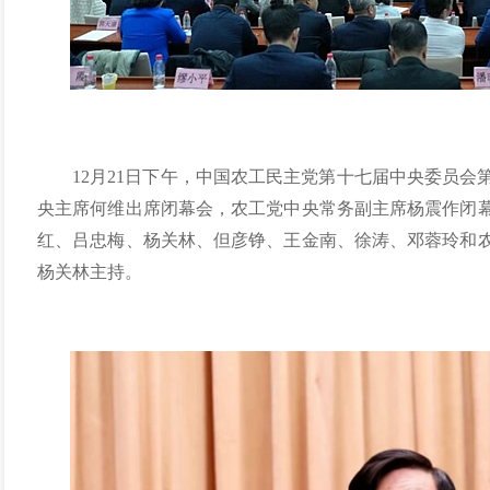
12月21日下午，中国农工民主党第十七届中央委员
央主席何维出席闭幕会，农工党中央常务副主席杨震作闭
红、吕忠梅、杨关林、但彦铮、王金南、徐涛、邓蓉玲和
杨关林主持。