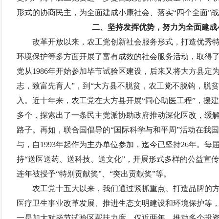
形式的协商民主，为全面建成小康社会、落实“四个全面”
二、坚持发挥优势，努力为全面建成
改革开放以来，农工党创新社会服务形式，打造优秀
环境保护等多方面开展了富有成效的社会服务活动，取得
党从
1986
年开始参加毕节试验区建设，后来又将大方县定为
志，致富先育人”，到“大方县不脱贫，农工党不脱钩，脱
入。近十年来，农工党在大方县开展“同心助医工程”，援
多个，探索出了一条民主党派协助政府推动深化医改，缓
路子。再如，联合国倡导的“国际科学与和平周”活动在我
与，自
1993
年起作为主办单位参加，迄今已坚持
26
年。每
持“送医送药、送科技、送文化”，开展形式多样的公益宣
连年被授予“特别贡献奖”、“突出贡献奖”等。
农工党十五大以来，我们通过紧抓重点、打造品牌的
医疗卫生事业改革发展、推进生态文明建设和环境保护等
一是加大对毕节试验区帮扶力度。仅近两年，推动多个投