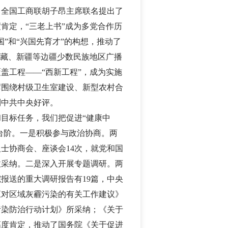
、全国工商联胡子昂主席联名提出了
肯定，“三老上书”成为多党合作历
国”和“兴国先育才”的构想，推动了
藏、新疆等边疆少数民族地区广播
盖工程——“西新工程”，成为实施
席围绕村级卫生室建设、新型农村合
到中共中央好评。
目标任务，我们把促进“健康中
新台阶。一是积极参与政治协商。两
人士协商会、座谈会
14
次，就党和国
收采纳。二是深入开展专题调研。两
院报送的重大调研报告有
19
篇，中央
应对区域灰霾污染的有关工作建议》
污染防治行动计划》所采纳；《关于
高度肯定，推动了国务院《关于促进