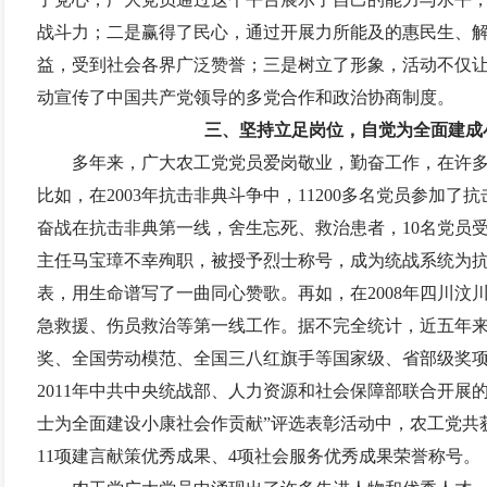
战斗力；二是赢得了民心，通过开展力所能及的惠民生、
益，受到社会各界广泛赞誉；三是树立了形象，活动不仅
动宣传了中国共产党领导的多党合作和政治协商制度。
三、坚持立足岗位，自觉为全面建成
多年来，广大农工党党员爱岗敬业，勤奋工作，在许
比如，在
2003
年抗击非典斗争中，
11200
多名党员参加了抗
奋战在抗击非典第一线，舍生忘死、救治患者，
10
名党员
主任马宝璋不幸殉职，被授予烈士称号，成为统战系统为
表，用生命谱写了一曲同心赞歌。再如，在
2008
年四川汶
急救援、伤员救治等第一线工作。据不完全统计，近五年
奖、全国劳动模范、全国三八红旗手等国家级、省部级奖
2011
年中共中央统战部、人力资源和社会保障部联合开展的
士为全面建设小康社会作贡献”评选表彰活动中，农工党共
11
项建言献策优秀成果、
4
项社会服务优秀成果荣誉称号。