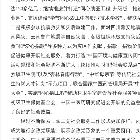
达
150
多亿元；继续推进并打造“同心助医工程”升级版，推
业园”，支援建设“毕节同心农工中等职业技术学校”，帮
二是积极参加抗震救灾和灾后重建工作。面对四川雅安地
南风灾、云南鲁甸地震等自然灾害，各级组织积极支持灾后
费”和“爱心捐款”等多种方式为灾区作贡献，捐款、捐物
促进健康开展社会服务。着力打造“中国环境与健康宣传周
活动规模和社会影响不断扩大；继续推动“和谐社会联系点”
乡镇卫生院”以及“杏林春雨行动”、“中华母亲节”等传统社
生特岗人才计划”示范项目，联合国家中医药管理局开展“中
大会”，实施“同心圆工程”帮助村卫生室建设等社会服务
初级卫生保健基金会、中国中医药研究促进会开展的公益
了良好的社会效益。
经过不断探索，农工党社会服务工作形式更加多样、
成为履行参政党职能、展示参政党形象的一个重要窗口。
了党心，广大党员通过这个平台展示了自己的能力与水平