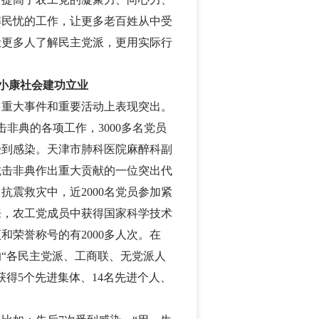
解民忧的工作，让更多老百姓从中受
让更多人了解民主党派，更用实际行
小康社会建功立业
多重大事件和重要活动上表现突出。
击非典的各项工作，
3000
多名党员
受到感染。天津市肺科医院麻醉科副
抗击非典作出重大贡献的一位突出代
川抗震救灾中，近
2000
名党员参加紧
来，农工党成员中获得国家科学技术
项和荣誉称号的有
2000
多人次。在
“各民主党派、工商联、无党派人
获得
5
个先进集体、
14
名先进个人、