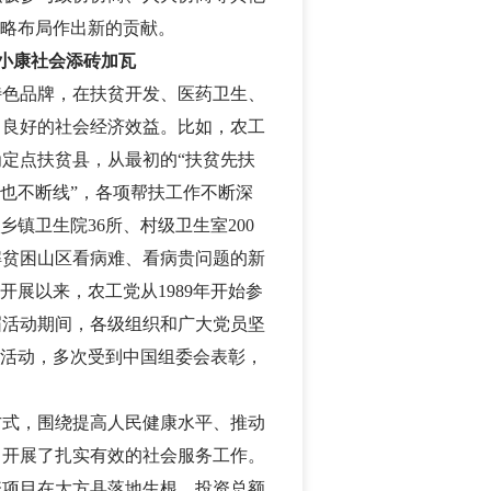
战略布局作出新的贡献。
小康社会添砖加瓦
特色品牌，在扶贫开发、医药卫生、
了良好的社会经济效益。比如，农工
定点扶贫县，从最初的“扶贫先扶
贫也不断线”，各项帮扶工作不断深
建乡镇卫生院
36
所、村级卫生室
200
解贫困山区看病难、看病贵问题的新
国开展以来，农工党从
1989
年开始参
届活动期间，各级组织和广大党员坚
传活动，多次受到中国组委会表彰，
方式，围绕提高人民健康水平、推动
，开展了扎实有效的社会服务工作。
资项目在大方县落地生根，投资总额