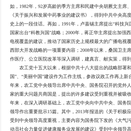
如，
1982
年，
92
岁高龄的季方主席和民建中央胡厥文主席
《关于振兴和发展中药事业的建议书》，得到中共中央高度
史上的一段佳话。再如，
1991
年，卢嘉锡主席提出“科技兴
国家出台“科教兴国”战略；
2000
年，蒋正华主席提出加强西
电视覆盖的建议，推动了国家历史上规模最大的广播电视覆
西部大开发战略的一项重要内容；
2008
年以来，桑国卫主
作医疗、公立医院改革等深入调研，建真言、献实策，得
农工党十五大以来，根据中共十八大提出的战略部署和
国”、“美丽中国”建设作为工作主线，参政议政工作再上
年来，农工党中央领导出席中共中央、国务院召开的党外
家的重大问题共商国是，提出的许多建议受到重视并被吸
年来，在深入调研基础上，农工党中央向中共中央、国务
领导作出重要批示
15
篇。其中，
2013
年报送的《关于积极
受到中央领导高度重视，主要内容为国务院下发的《大气
动员社会力量促进健康服务业发展的建议》受到中央领导