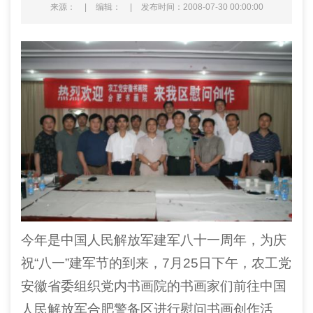
来源：
|
编辑：
|
发布时间：2008-07-30 00:00:00
今年是中国人民解放军建军八十一周年，为庆
祝
“
八一
”
建军节的到来，
7
月
25
日下午，农工党
安徽省委组织党内书画院的书画家们前往中国
人民解放军合肥警备区进行慰问书画创作活