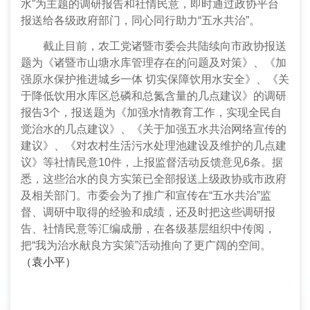
水”为主题的调研报告和社情民意，即时通过政协平台
报送给各级政府部门，同心同行助力“五水共治”。
截止目前，农工党诸暨市委会共陆续向市政协报送
题为《诸暨市山塘水库管理存在的问题及对策》、《加
强原水保护推进城乡一体 切实保障饮用水安全》、《关
于降低饮用水库区总磷和总氮含量的几点建议》的调研
报告
3
个，报送题为
《加强水情教育工作，实现全民自
觉治水的几点建议
》、《关于加强五水共治网络宣传的
建议》、《对农村生活污水处理池建设及维护的几点建
议》等社情民意
10
件，上报监督活动反馈意见
6
条。据
悉，这些治水的良方实策已全部报送上级政协或市政府
及相关部门。市委会为了推广和宣传在“五水共治”监
督、调研中取得的经验和成绩，还及时把这些调研报
告、社情民意等汇编成册，在各级基层组织中传阅，
把“我为治水献良方实策”活动推向了更广阔的空间。
（袁小平）