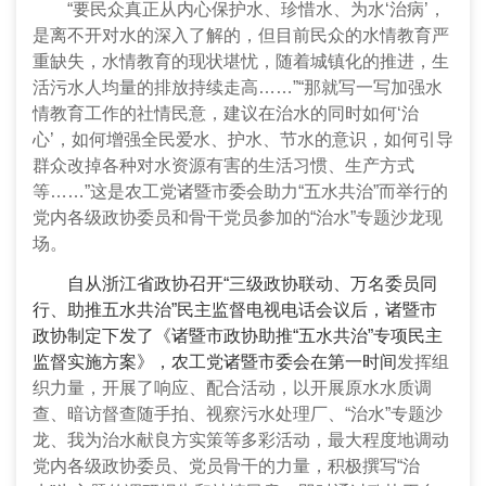
“要民众真正从内心保护水、珍惜水、为水‘治病’，
是离不开对水的深入了解的，但目前民众的水情教育严
重缺失，水情教育的现状堪忧，随着城镇化的推进，生
活污水人均量的排放持续走高……”“那就写一写加强水
情教育工作的社情民意，建议在治水的同时如何‘治
心’，如何增强全民爱水、护水、节水的意识，如何引导
群众改掉各种对水资源有害的生活习惯、生产方式
等……”这是农工党诸暨市委会助力“五水共治”而举行的
党内各级政协委员和骨干党员参加的“治水”专题沙龙现
场。
自从浙江省政协召开“三级政协联动、万名委员同
行、助推五水共治”民主监督电视电话会议后，诸暨市
政协制定下发了《诸暨市政协助推“五水共治”专项民主
监督实施方案》，农工党诸暨市委会在第一时间
发挥组
织力量，开展了响应、配合活动，以开展原水水质调
查、暗访督查随手拍、视察污水处理厂、“治水”专题沙
龙、我为治水献良方实策等多彩活动，最大程度地调动
党内各级政协委员、党员骨干的力量，积极撰写“治